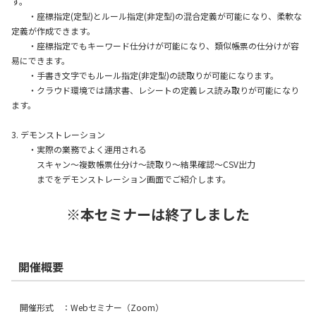
す。
・座標指定(定型)とルール指定(非定型)の混合定義が可能になり、柔軟な
定義が作成できます。
・座標指定でもキーワード仕分けが可能になり、類似帳票の仕分けが容
易にできます。
・手書き文字でもルール指定(非定型)の読取りが可能になります。
・クラウド環境では請求書、レシートの定義レス読み取りが可能になり
ます。
3. デモンストレーション
・実際の業務でよく運用される
スキャン～複数帳票仕分け～読取り～結果確認～CSV出力
までをデモンストレーション画面でご紹介します。
※本セミナーは終了しました
開催概要
開催形式 ：Webセミナー（Zoom）