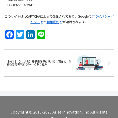
FAX 03-5534-9947
このサイトはreCAPTCHAによって保護されており、Googleの
プライバシーポ
リシー
と
利用規約
が適用されます。
F
T
Li
Li
a
w
n
n
c
itt
k
e
e
er
e
【終了】【4社共催】電子帳簿保存法対応の現在地、業
b
dI
務改善を実現するDXへの取り組み
o
n
o
k
Copyright © 2016-2026 Arise Innovation, Inc. All Rights