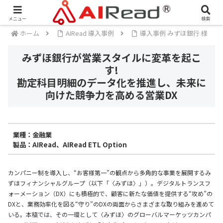
メニュー
検索
ホーム
AIRead 導入事例
導入事例 みずほ銀行 様
みずほ銀行が営業スタイルに変革を起こ
す!
勘定科目明細のデータ化を推進し、未来に
向けた競争力を高める営業DX
業種：金融業
製品：AIRead、AIRead ETL Option
カンパニー制を導入し、“お客様第一”の観点から多角的な事業を展開するみ
ずほフィナンシャルグループ（以下「〈みずほ〉」）。デジタルトランスフ
ォーメーション（DX）にも積極的で、顧客に新たな価値を提供する“攻め”の
DXと、業務効率化を図る“守り”のDXの両面からさまざまな取り組みを進めて
いる。本稿では、その一環として〈みずほ〉のグローバルマーケッツカンパ