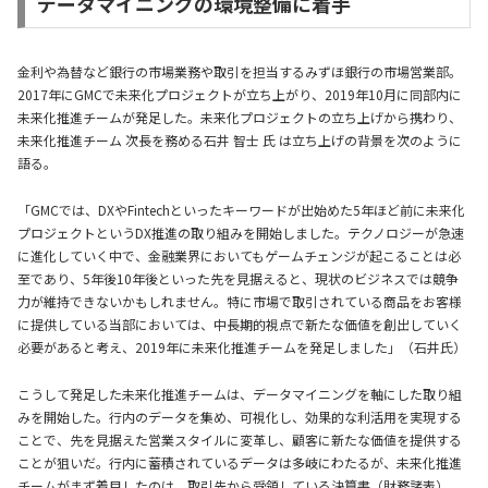
データマイニングの環境整備に着手
金利や為替など銀行の市場業務や取引を担当するみずほ銀行の市場営業部。
2017年にGMCで未来化プロジェクトが立ち上がり、2019年10月に同部内に
未来化推進チームが発足した。未来化プロジェクトの立ち上げから携わり、
未来化推進チーム 次長を務める石井 智士 氏 は立ち上げの背景を次のように
語る。
「GMCでは、DXやFintechといったキーワードが出始めた5年ほど前に未来化
プロジェクトというDX推進の取り組みを開始しました。テクノロジーが急速
に進化していく中で、金融業界においてもゲームチェンジが起こることは必
至であり、5年後10年後といった先を見据えると、現状のビジネスでは競争
力が維持できないかもしれません。特に市場で取引されている商品をお客様
に提供している当部においては、中長期的視点で新たな価値を創出していく
必要があると考え、2019年に未来化推進チームを発足しました」（石井氏）
こうして発足した未来化推進チームは、データマイニングを軸にした取り組
みを開始した。行内のデータを集め、可視化し、効果的な利活用を実現する
ことで、先を見据えた営業スタイルに変革し、顧客に新たな価値を提供する
ことが狙いだ。行内に蓄積されているデータは多岐にわたるが、未来化推進
チームがまず着目したのは、取引先から受領している決算書（財務諸表）