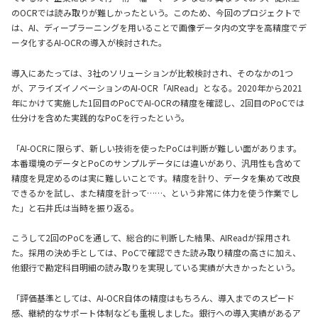
のOCRでは読み取りが難しかったという。このため、今回のプロジェクトで
は、AI、ディープラーニングを用いることで画像データ内の文字を高精度でデ
ータ化するAI-OCRの導入が検討された。
導入にあたっては、3社のソリューションが比較検討され、そのなかの1つ
が、アライズイノベーションのAI-OCR「AIRead」となる。2020年から2021
年にかけて実施した1回目のPoCでAI-OCRの精度を確認し、2回目のPoCでは
仕分けを含めた実践的なPoCを行ったという。
「AI-OCRに限らず、新しい技術を使ったPoCは判断が難しい面があります。
本番環境のデータとPoCのサンプルデータには違いがあり、汎用性も含めて
精度を見定めるのは実に難しいことです。精度を計り、データを集めて改良
できるかを試し、また精度を計って……、という非常に体力を使う作業でし
た」と石井氏は当時を振り返る。
こうして2回のPoCを通して、総合的に判断した結果、AIReadが採用され
た。採用の決め手としては、PoCで確認できた読み取り精度の高さに加え、
他銀行で勘定科目明細の読み取りを実現している実績が大きかったという。
「評価基準としては、AI-OCR自体の精度はもちろん、導入までのスピード
感、継続的なサポート体制なども重視しました。銀行への導入実績があるア