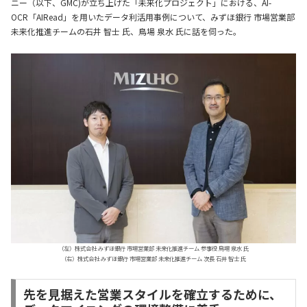
ニー（以下、GMC)が立ち上げた「未来化プロジェクト」における、AI-
OCR「AIRead」を用いたデータ利活用事例について、みずほ銀行 市場営業部
未来化推進チームの石井 智士 氏、鳥場 泉水 氏に話を伺った。
（左）株式会社 みずほ銀行 市場営業部 未来化推進チーム 参事役 鳥場 泉水 氏
（右）株式会社 みずほ銀行 市場営業部 未来化推進チーム 次長 石井 智士 氏
先を見据えた営業スタイルを確立するために、