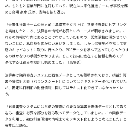
だ。もともと営業部門に在籍しており、現在は未来化推進チーム 参事役を務
める鳥場 泉水 氏は、当時を振り返る。
「未来化推進チームの発足前に準備室を立ち上げ、営業担当者にヒアリング
を実施したところ、決算書の情報が必要というニーズが明示されました。こ
れらの情報が行内にあることはわかっていたものの、営業活動に活かせてい
ないことに、私自身も歯がゆい思いをしました。しかし保管場所を探して支
店のキャビネットに取りに行ったり、PDFデータを頼んで送ってもらったりす
るのはかなりの手間がかかります。そこで行内に散在する情報を集めてデー
タ化する仕組みを検討し始めました」（鳥場氏）
決算書は融資審査システムに画像データとしても蓄積されており、損益計算
書や貸借対照表（バランスシート）についてはテキストデータ化されていた
が、勘定科目明細の財務情報に関してはテキスト化できていなかったとい
う。
「融資審査システムには与信の審査に必要な決算書を画像データとして取り
込み、審査に必要な部分を読み取ってデータ化していました。この画像デー
タを利用し、勘定科目明細の情報までをテキスト化しようと考えました」と
石井氏は語る。