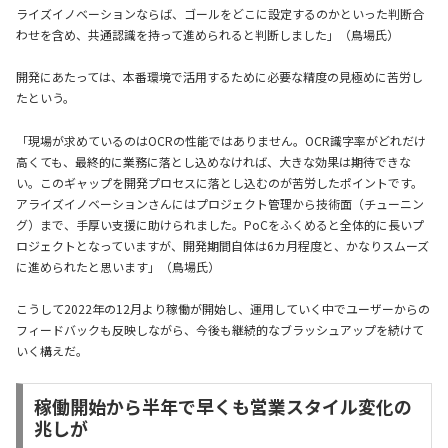
ライズイノベーションならば、ゴールをどこに設定するのかといった判断合
わせを含め、共通認識を持って進められると判断しました」（鳥場氏）
開発にあたっては、本番環境で活用するために必要な精度の見極めに苦労し
たという。
「現場が求めているのはOCRの性能ではありません。OCR識字率がどれだけ
高くても、最終的に業務に落とし込めなければ、大きな効果は期待できな
い。このギャップを開発プロセスに落とし込むのが苦労したポイントです。
アライズイノベーションさんにはプロジェクト管理から技術面（チューニン
グ）まで、手厚い支援に助けられました。PoCをふくめると全体的に長いプ
ロジェクトとなっていますが、開発期間自体は6カ月程度と、かなりスムーズ
に進められたと思います」（鳥場氏）
こうして2022年の12月より稼働が開始し、運用していく中でユーザーからの
フィードバックも反映しながら、今後も継続的なブラッシュアップを続けて
いく構えだ。
稼働開始から半年で早くも営業スタイル変化の
兆しが