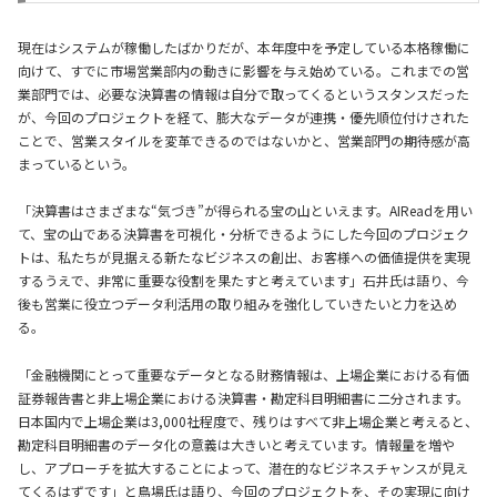
現在はシステムが稼働したばかりだが、本年度中を予定している本格稼働に
向けて、すでに市場営業部内の動きに影響を与え始めている。これまでの営
業部門では、必要な決算書の情報は自分で取ってくるというスタンスだった
が、今回のプロジェクトを経て、膨大なデータが連携・優先順位付けされた
ことで、営業スタイルを変革できるのではないかと、営業部門の期待感が高
まっているという。
「決算書はさまざまな“気づき”が得られる宝の山といえます。AIReadを用い
て、宝の山である決算書を可視化・分析できるようにした今回のプロジェク
トは、私たちが見据える新たなビジネスの創出、お客様への価値提供を実現
するうえで、非常に重要な役割を果たすと考えています」石井氏は語り、今
後も営業に役立つデータ利活用の取り組みを強化していきたいと力を込め
る。
「金融機関にとって重要なデータとなる財務情報は、上場企業における有価
証券報告書と非上場企業における決算書・勘定科目明細書に二分されます。
日本国内で上場企業は3,000社程度で、残りはすべて非上場企業と考えると、
勘定科目明細書のデータ化の意義は大きいと考えています。情報量を増や
し、アプローチを拡大することによって、潜在的なビジネスチャンスが見え
てくるはずです」と鳥場氏は語り、今回のプロジェクトを、その実現に向け