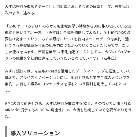
みずほ銀行が進めるデータ利活用促進における今後の展望として、石井氏は
次のように述べる。
「GMCは、〈みずほ〉のなかでも比較的早い時期からDXに取り組んでいる組
織だと思います。一方、〈みずほ〉全体を俯瞰してみると、全社的なDXの必
要性は高まっており、みずほ銀行においても行内すべてのデータを集約・活
用できる基盤構築が今後の競争力につながっていくこともたしかです。こう
した流れをふまえ、市場営業部 未来化推進チームとしては、今回のプロジェ
クトの成果を全社的に還元していきたいと考えています」（石井氏）
みずほ銀行では、今後もAIReadを活用したデータマイニングを推進していく
構えで、アライズイノベーションには、他行も含めた業界全体のノウハウを
集約・共有して業界のコンセンサスを得るという役割を期待しているとい
う。
GMCの取り組みも含め、みずほ銀行が推進するDXと、そのなかで活用される
AIReadが提示するAI-OCRの可能性には、今後も注視していく必要がありそう
だ。
導入ソリューション