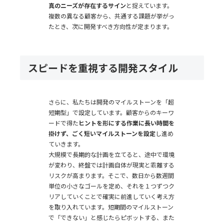
真のニーズが存在するサイン
と捉えています。
複数の異なる顧客から、共通する課題が挙がっ
たとき、次に開発すべき方向性が定まります。
スピードを重視する開発スタイル
さらに、私たちは開発のマイルストーンを「超
短期型」で設定しています。顧客からのキーワ
ードで得た
ヒントを形にする作業に長い時間を
掛けず、ごく短いマイルストーンを設定
し進め
ていきます。
大規模で長期的な計画を立てると、途中で環境
が変わり、終盤では計画自体が現実と乖離する
リスクが高まります。そこで、数日から数週間
単位の小さなゴールを定め、それを１つずつク
リアしていくことで確実に前進していく考え方
を取り入れています。短期間のマイルストーン
で「できない」と感じたらピボットする、また