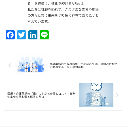
る」を信条に、進化を続けるAIRead。
私たちは挑戦を恐れず、さまざまな業界や現場
の方々と共に未来を切り拓く存在でありたいと
考えています。
F
T
Li
Li
a
w
n
n
c
itt
k
e
e
er
e
金融業務の生成AI活用：生成AIとAI₋OCRの組み合わせ
b
dI
で実現する一歩先の効率化
o
n
o
医療・介護現場の「紙」にかかる時間とコスト：業務
k
効率化を阻む壁と解決の糸口