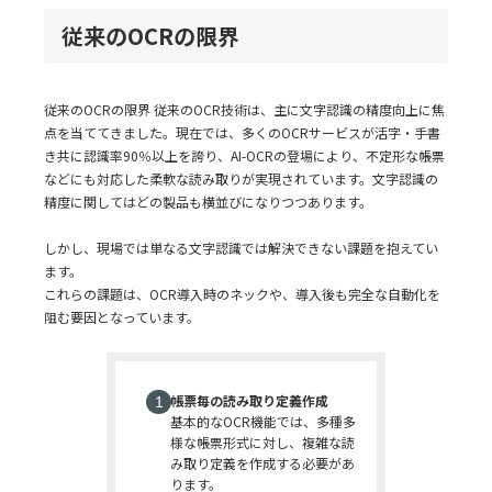
従来のOCRの限界
従来のOCRの限界 従来のOCR技術は、主に文字認識の精度向上に焦
点を当ててきました。現在では、多くのOCRサービスが活字・手書
き共に認識率90％以上を誇り、AI-OCRの登場により、不定形な帳票
などにも対応した柔軟な読み取りが実現されています。文字認識の
精度に関してはどの製品も横並びになりつつあります。
しかし、現場では単なる文字認識では解決できない課題を抱えてい
ます。
これらの課題は、OCR導入時のネックや、導入後も完全な自動化を
阻む要因となっています。
帳票毎の読み取り定義作成
基本的なOCR機能では、多種多
様な帳票形式に対し、複雑な読
み取り定義を作成する必要があ
ります。