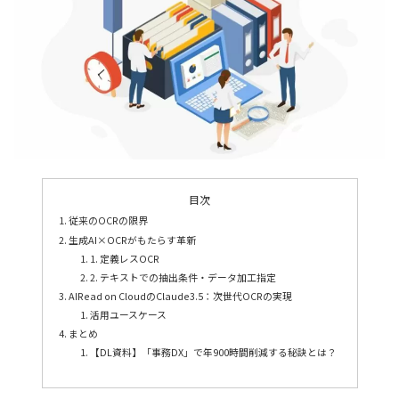
目次
従来のOCRの限界
生成AI×OCRがもたらす革新
1. 定義レスOCR
2. テキストでの抽出条件・データ加工指定
AIRead on CloudのClaude3.5：次世代OCRの実現
活用ユースケース
まとめ
【DL資料】「事務DX」で年900時間削減する秘訣とは？