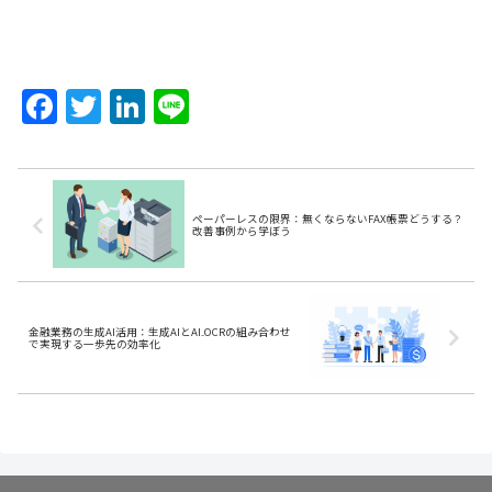
F
T
Li
Li
a
w
n
n
c
itt
k
e
e
er
e
ペーパーレスの限界：無くならないFAX帳票どうする？
b
dI
改善事例から学ぼう
o
n
o
金融業務の生成AI活用：生成AIとAI₋OCRの組み合わせ
k
で実現する一歩先の効率化