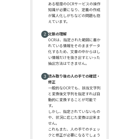
ある程度のOCRサービスの操作
知識が必要になり、定義の作成
が属人化しがちなどの問題も抱
えています。
文脈の理解
OCRは、指定された範囲に書か
れている情報をそのままデータ
化するため、文章の中からほし
い情報だけを抜き出すといった
抽出方法はできません。
読み取り後の人の手での確認・
修正
一般的なOCRでも、該当文字列
と変換後文字列を指定すれば自
動的に変換することが可能で
す。
しかし、指定されていないもの
や、状況に応じた変換は出来ま
せん。
これもまた、人の手でのチェッ
クと修正が必要になるでしょう